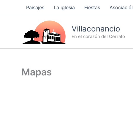
Ir
Paisajes
La iglesia
Fiestas
Asociación
al
contenido
Villaconancio
En el corazón del Cerrato
Mapas